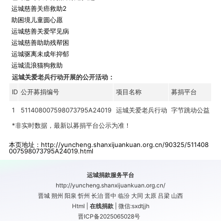
运城慈善关癌救助2
助困境儿童圆心愿
运城慈善关爱罕见病
运城慈善助助残帮困
运城驱离未成年抑郁
运城流浪猫狗救助
运城关爱老兵行动开展的公开活动：
ID
公开募捐编号
项目名称
募捐平台
1
511408007598073795A24019
运城关爱老兵行动
字节跳动公益
*非实时数据，最新以募捐平台公示为准！
本页地址：
http://yuncheng.shanxijuankuan.org.cn/90325/511408
007598073795A24019.html
运城捐款
服务平台
http://yuncheng.shanxijuankuan.org.cn/
晋城
朔州
阳泉
忻州
长治
晋中
临汾
大同
太原
吕梁
山西
Html
|
在线捐款
| 微信:sxdtjjh
晋ICP备2025065028号